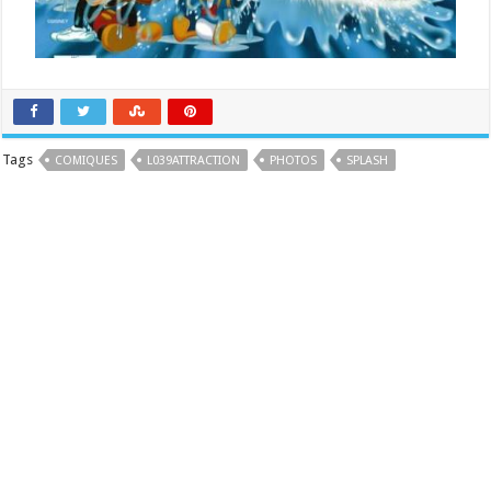
Tags
COMIQUES
L039ATTRACTION
PHOTOS
SPLASH