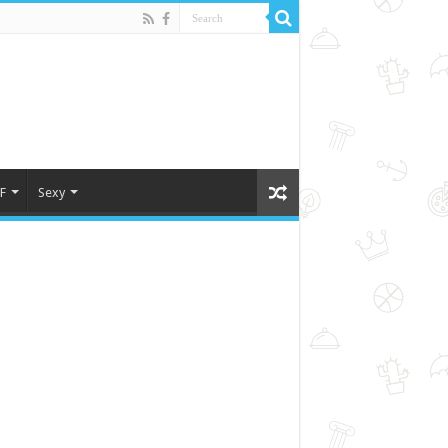
F
Sexy