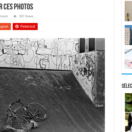
r Ces Photos
mment
387 Views
upon
Pinterest
Sélec