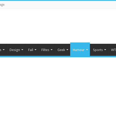
age
s
Design
Fail
Fêtes
Geek
Humour
Sports
WT