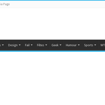
ia Page
s
Design
Fail
Fêtes
Geek
Humour
Sports
WT