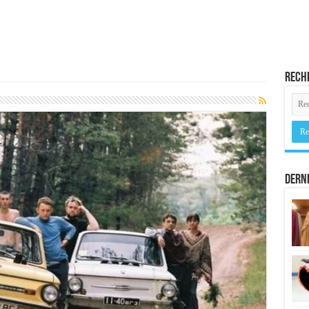
Rech
Derni