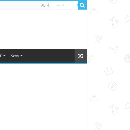
F
Sexy