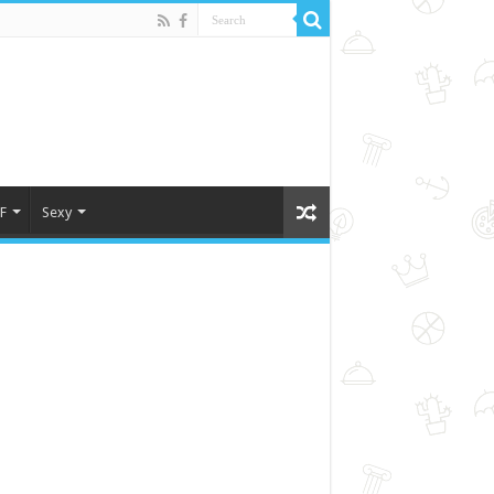
F
Sexy