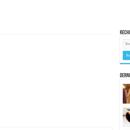
Rech
Derni