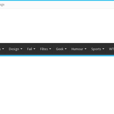
age
s
Design
Fail
Fêtes
Geek
Humour
Sports
WT