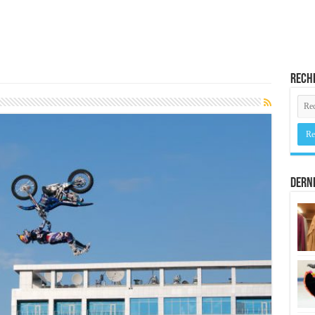
Rech
Derni