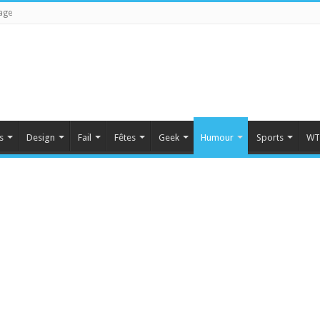
age
s
Design
Fail
Fêtes
Geek
Humour
Sports
WT