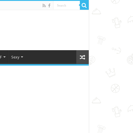
F
Sexy