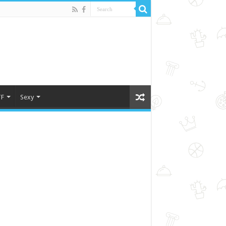
F
Sexy