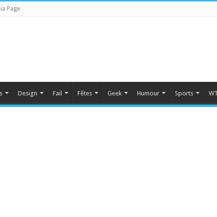
ia Page
s
Design
Fail
Fêtes
Geek
Humour
Sports
WT