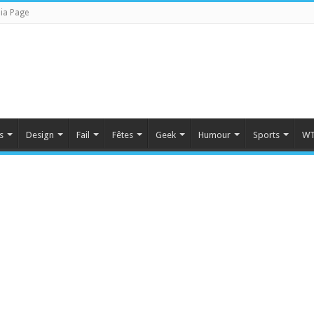
ia Page
s
Design
Fail
Fêtes
Geek
Humour
Sports
WT