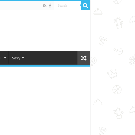
F
Sexy