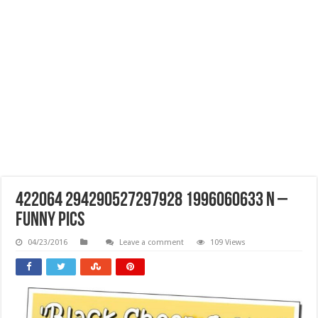
422064 294290527297928 1996060633 N –
Funny Pics
04/23/2016
Leave a comment
109 Views