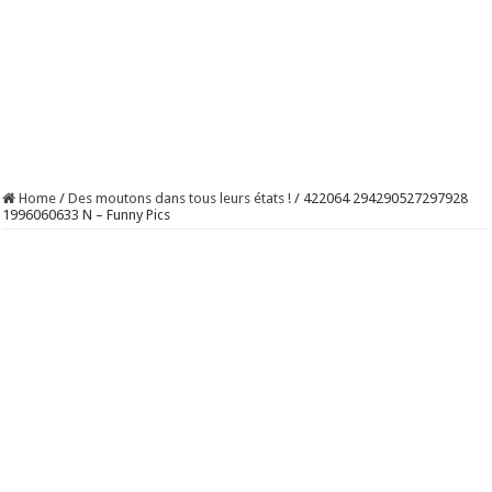
Home
/
Des moutons dans tous leurs états !
/
422064 294290527297928
1996060633 N – Funny Pics