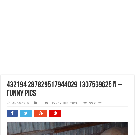
432194 287829517944029 1307569625 N –
Funny Pics
04/23/2016
Leave a comment
99 Views