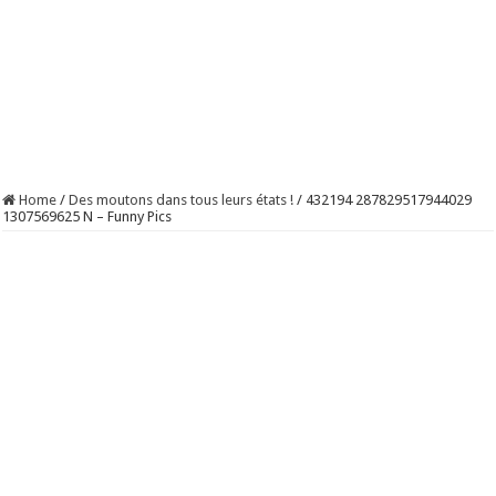
Home
/
Des moutons dans tous leurs états !
/
432194 287829517944029
1307569625 N – Funny Pics