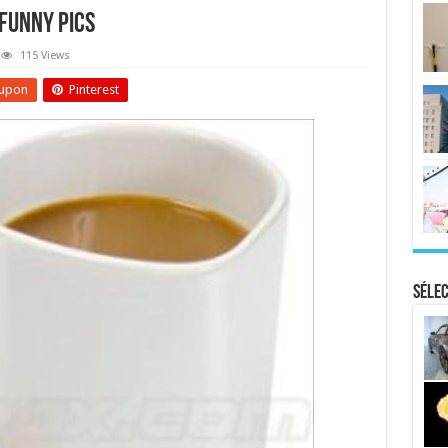
 Funny Pics
115 Views
upon
Pinterest
Sélec