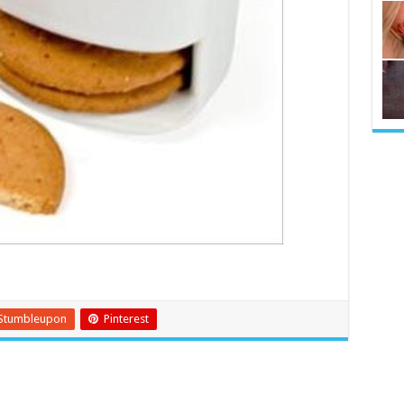
Stumbleupon
Pinterest