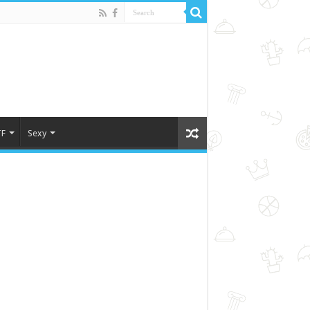
F
Sexy