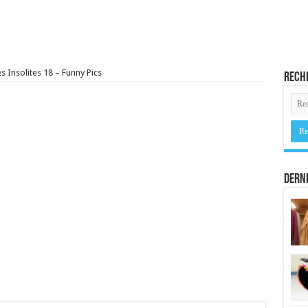
es Insolites 18 – Funny Pics
Rech
Derni