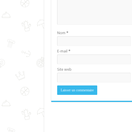
Nom
*
E-mail
*
Site web