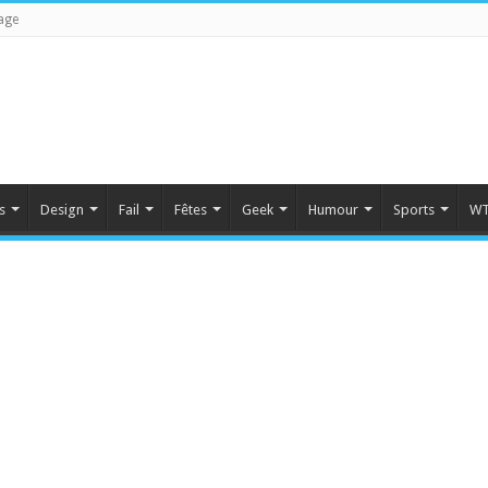
age
s
Design
Fail
Fêtes
Geek
Humour
Sports
WT