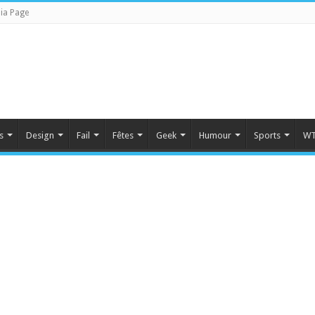
ia Page
s
Design
Fail
Fêtes
Geek
Humour
Sports
WT