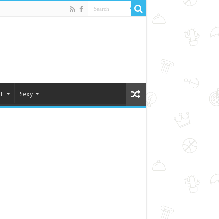
F
Sexy