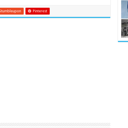
Stumbleupon
Pinterest