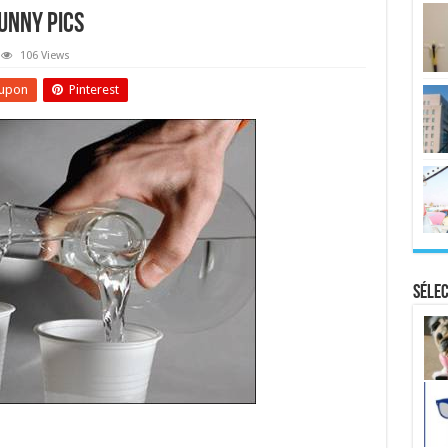
Funny Pics
106 Views
upon
Pinterest
Sélec