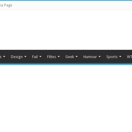
ia Page
s
Design
Fail
Fêtes
Geek
Humour
Sports
WT