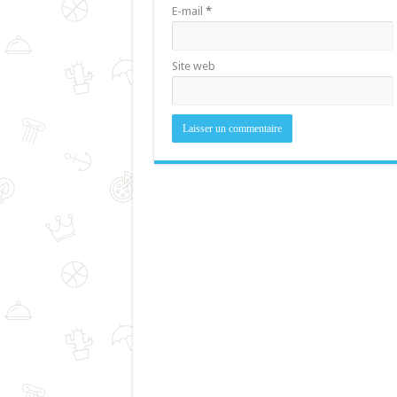
E-mail
*
Site web