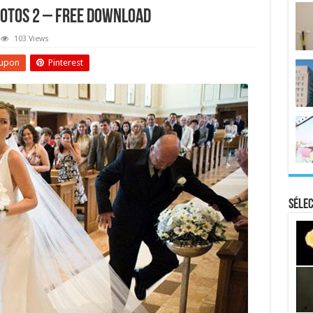
hotos 2 – Free Download
103 Views
upon
Pinterest
Sélec