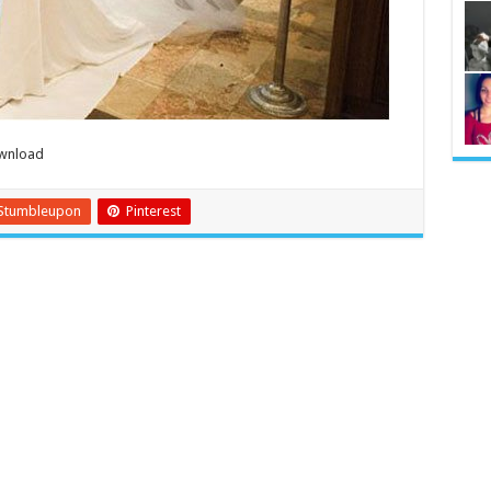
ownload
Stumbleupon
Pinterest