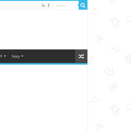
F
Sexy