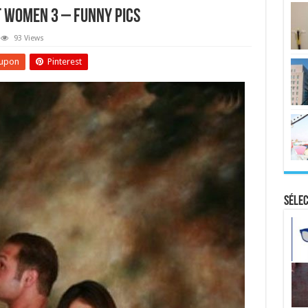
 Women 3 – Funny Pics
93 Views
upon
Pinterest
Sélec