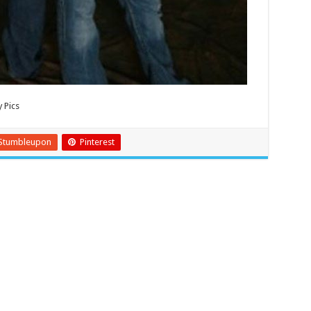
 Pics
Stumbleupon
Pinterest