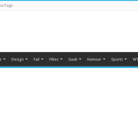
ia Page
s
Design
Fail
Fêtes
Geek
Humour
Sports
WT