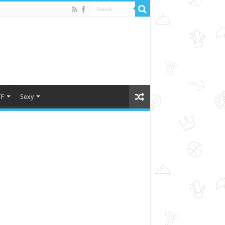
F
Sexy