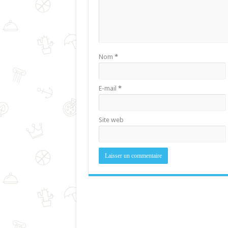
Nom
*
E-mail
*
Site web