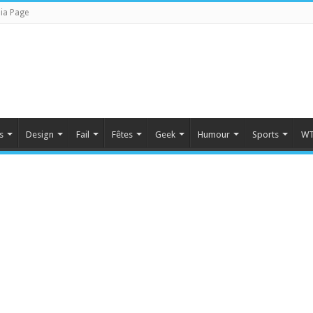
ia Page
s
Design
Fail
Fêtes
Geek
Humour
Sports
WT