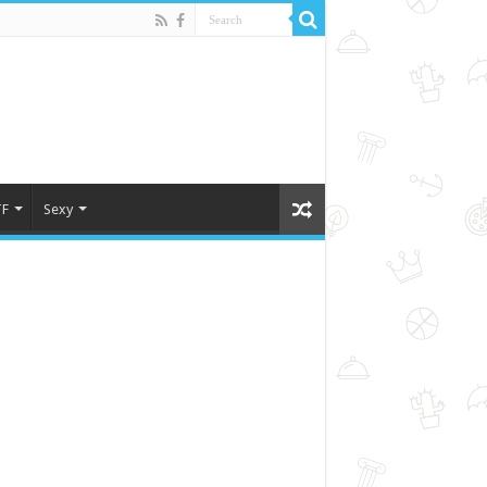
F
Sexy