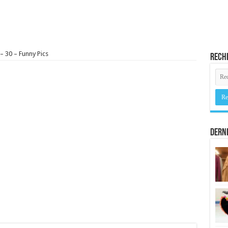
– 30 – Funny Pics
Rech
Derni