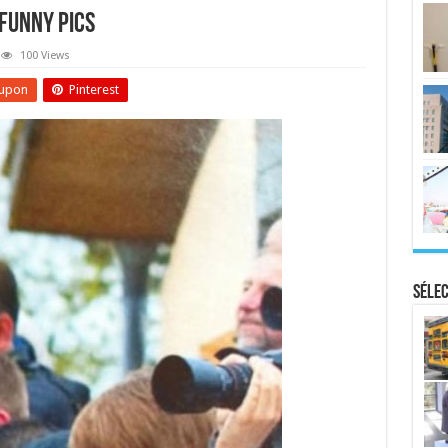
 Funny Pics
100 Views
upon
Pinterest
Sélec