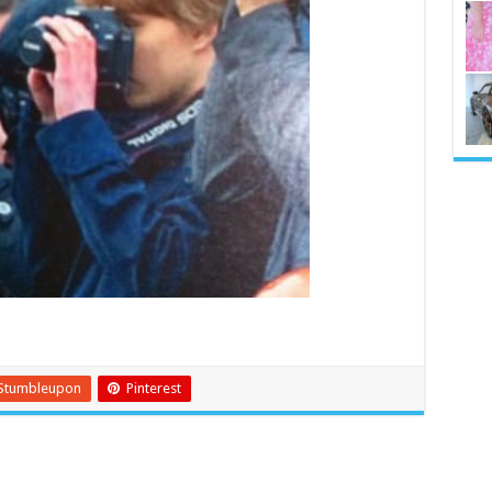
Stumbleupon
Pinterest