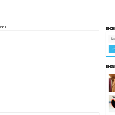
Pics
Rech
Derni