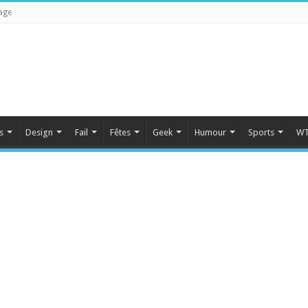
age
s
Design
Fail
Fêtes
Geek
Humour
Sports
WT