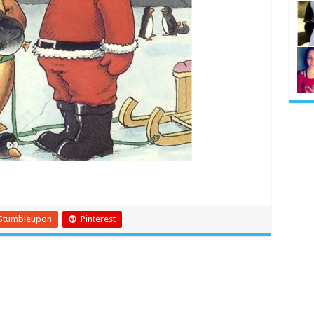
Stumbleupon
Pinterest