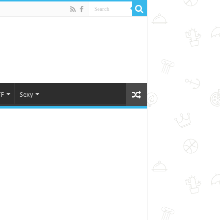
F
Sexy