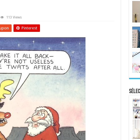
113 Views
upon
Pinterest
Sélec