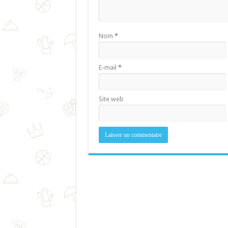
Nom
*
E-mail
*
Site web