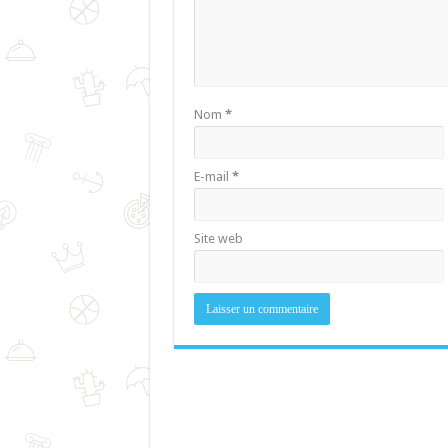
Nom
*
E-mail
*
Site web