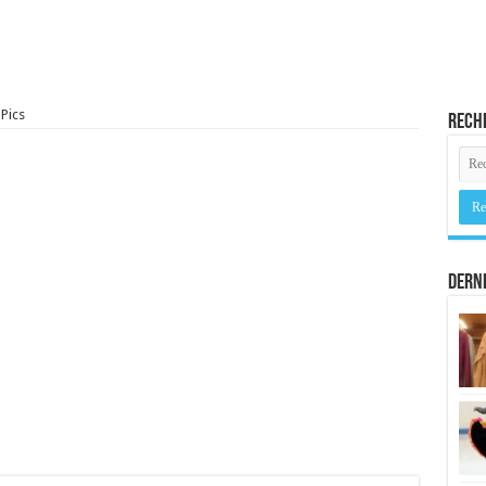
Pics
Rech
Derni