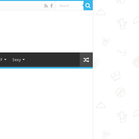
F
Sexy