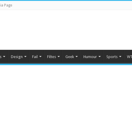
ia Page
s
Design
Fail
Fêtes
Geek
Humour
Sports
WT