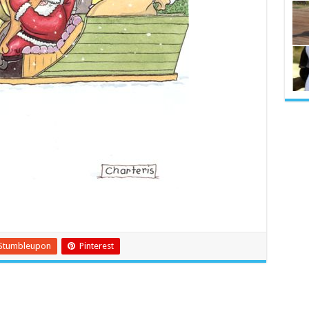
Stumbleupon
Pinterest