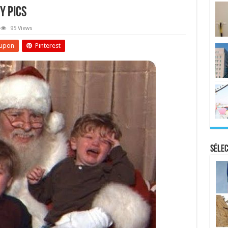
y Pics
95 Views
upon
Pinterest
Sélec