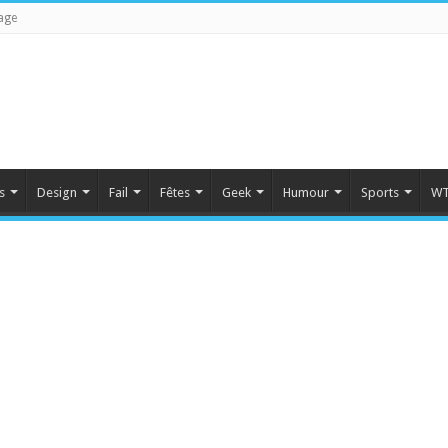
age
s
Design
Fail
Fêtes
Geek
Humour
Sports
WT