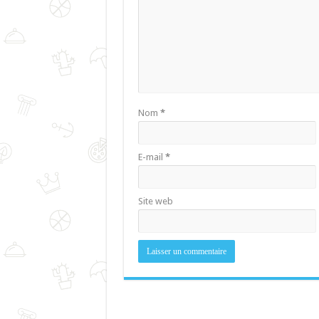
Nom
*
E-mail
*
Site web