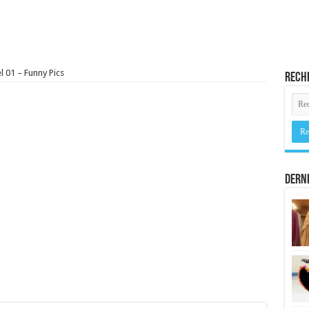
 01 – Funny Pics
Rech
Derni