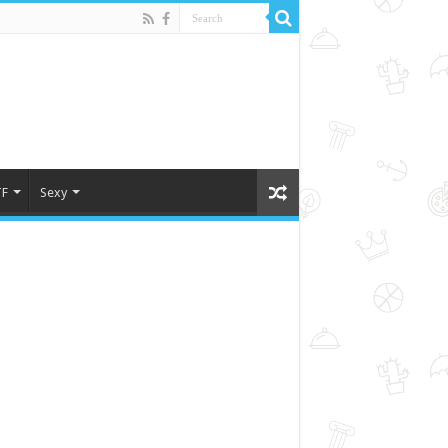
F
Sexy