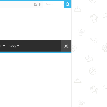
F
Sexy