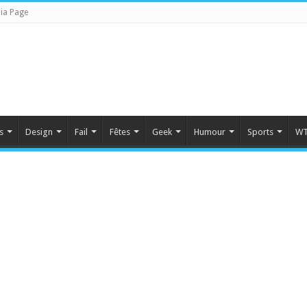
ia Page
s
Design
Fail
Fêtes
Geek
Humour
Sports
WT