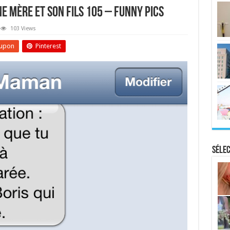
e Mère Et Son Fils 105 – Funny Pics
103 Views
upon
Pinterest
Sélec