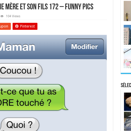
e Mère Et Son Fils 172 – Funny Pics
104 Views
upon
Pinterest
Sélec