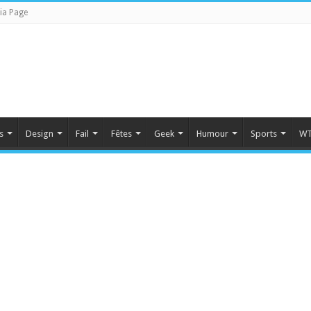
ia Page
s
Design
Fail
Fêtes
Geek
Humour
Sports
WT