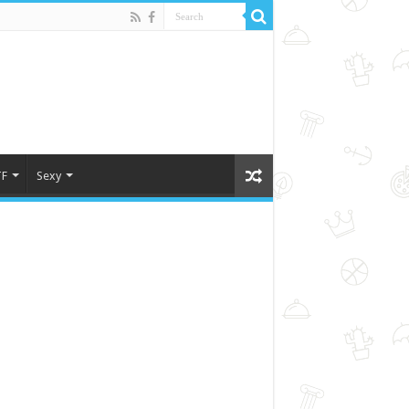
F
Sexy