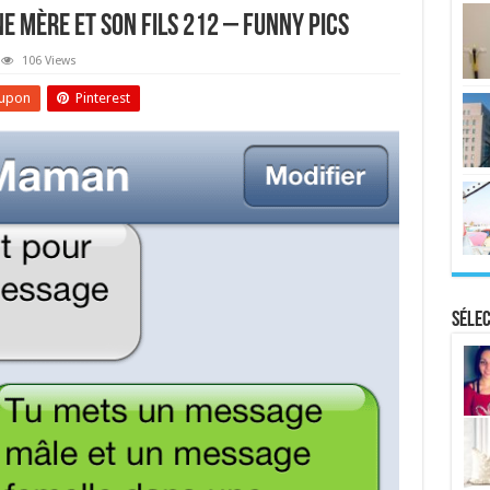
e Mère Et Son Fils 212 – Funny Pics
106 Views
upon
Pinterest
Sélec