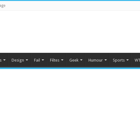
age
s
Design
Fail
Fêtes
Geek
Humour
Sports
WT