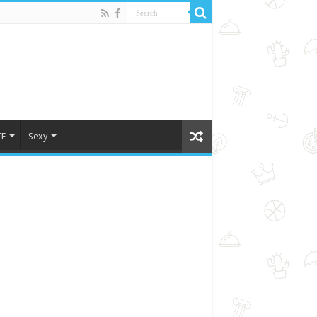
F
Sexy