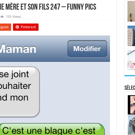
e Mère Et Son Fils 247 – Funny Pics
103 Views
upon
Pinterest
Sélec