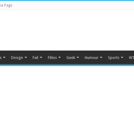
ia Page
s
Design
Fail
Fêtes
Geek
Humour
Sports
WT