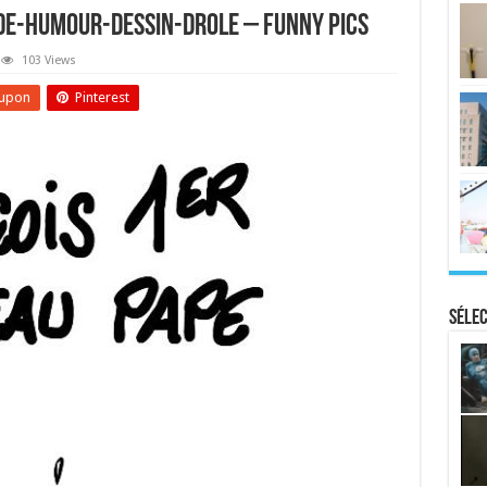
de-humour-dessin-drole – Funny Pics
103 Views
upon
Pinterest
Sélec