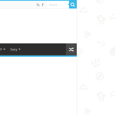
F
Sexy