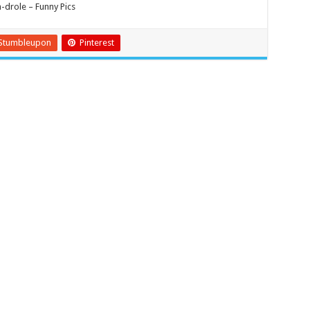
drole – Funny Pics
Stumbleupon
Pinterest