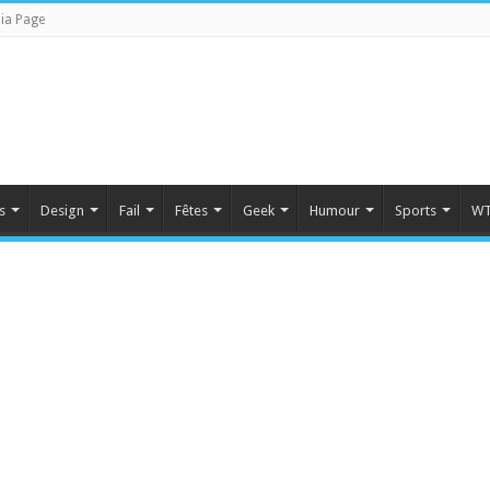
ia Page
s
Design
Fail
Fêtes
Geek
Humour
Sports
WT