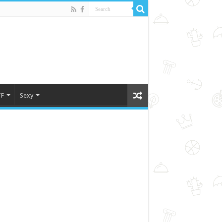
F
Sexy