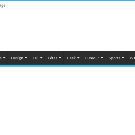
age
s
Design
Fail
Fêtes
Geek
Humour
Sports
WT