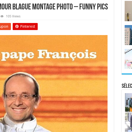
mour Blague Montage Photo – Funny Pics
105 Views
upon
Pinterest
Sélec