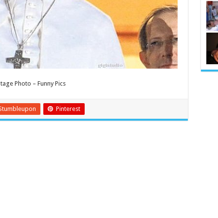
age Photo – Funny Pics
Stumbleupon
Pinterest