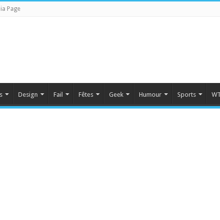
ia Page
s
Design
Fail
Fêtes
Geek
Humour
Sports
WT