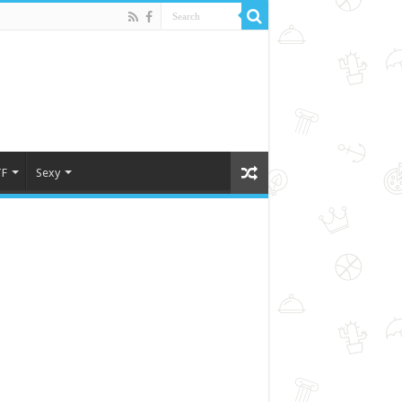
F
Sexy