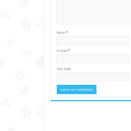
Nom
*
E-mail
*
Site web