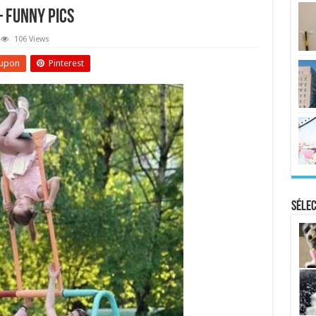
 Funny Pics
106 Views
upon
Pinterest
Sélec