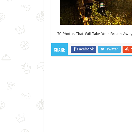
70-Photos-That-Will-Take-Your-Breath-Away 
Facebook
Twitter
Share