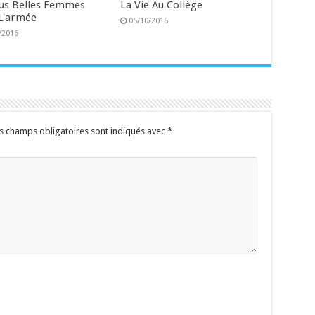
lus Belles Femmes
La Vie Au Collège
L'armée
05/10/2016
/2016
s champs obligatoires sont indiqués avec
*