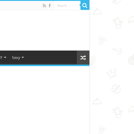
F
Sexy