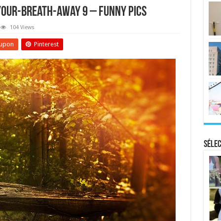
Your-Breath-Away 9 – Funny Pics
104 Views
upon
Pinterest
Sélec