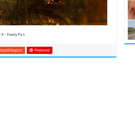
9 – Funny Pics
Stumbleupon
Pinterest