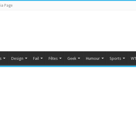
ia Page
s
Design
Fail
Fêtes
Geek
Humour
Sports
WT