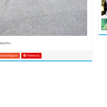
ny Pics
Stumbleupon
Pinterest