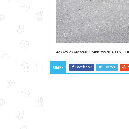
429929 299428260117488 899201633 N – Fun
Facebook
Twitter
Share