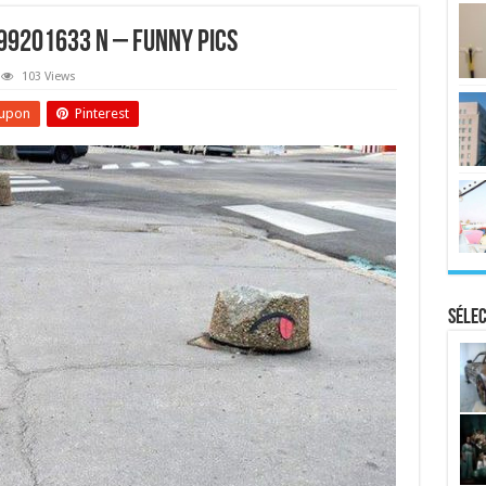
9201633 N – Funny Pics
103 Views
upon
Pinterest
Sélec