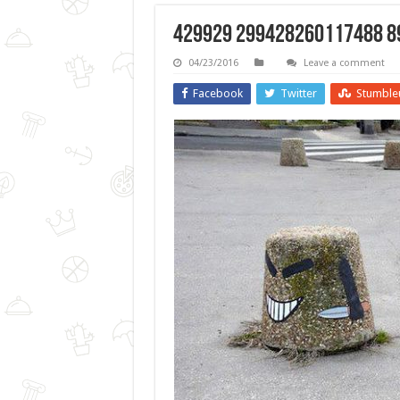
429929 299428260117488 89
04/23/2016
Leave a comment
Facebook
Twitter
Stumble