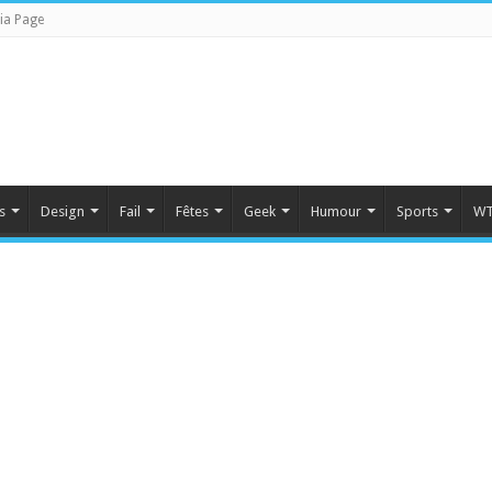
ia Page
s
Design
Fail
Fêtes
Geek
Humour
Sports
WT