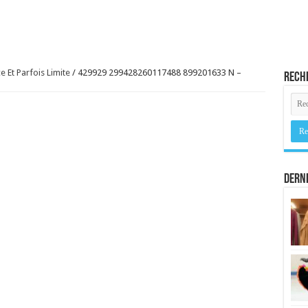
 Et Parfois Limite
/
429929 299428260117488 899201633 N –
Rech
Derni