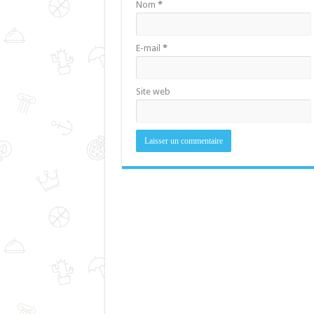
Nom
*
E-mail
*
Site web