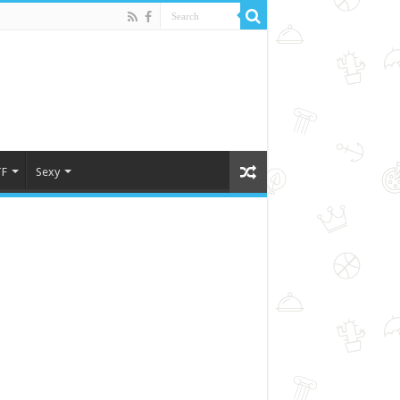
F
Sexy