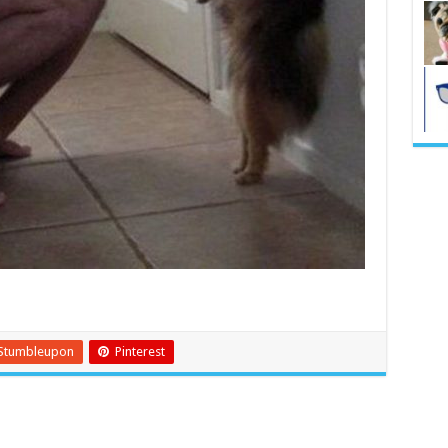
Stumbleupon
Pinterest