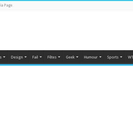
ia Page
s
Design
Fail
Fêtes
Geek
Humour
Sports
WT