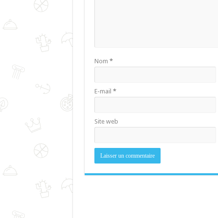
Nom
*
E-mail
*
Site web