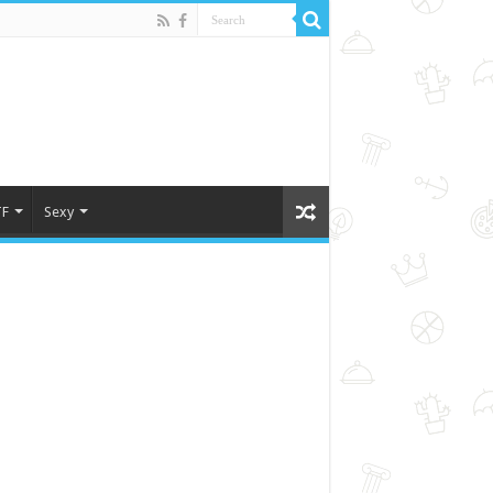
F
Sexy