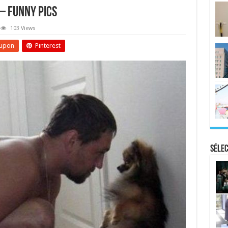
 – Funny Pics
103 Views
upon
Pinterest
Sélec