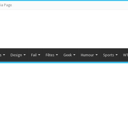
ia Page
s
Design
Fail
Fêtes
Geek
Humour
Sports
WT