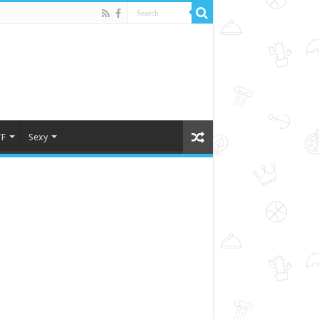
F
Sexy