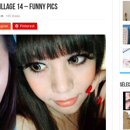
illage 14 – Funny Pics
105 Views
upon
Pinterest
Sélec