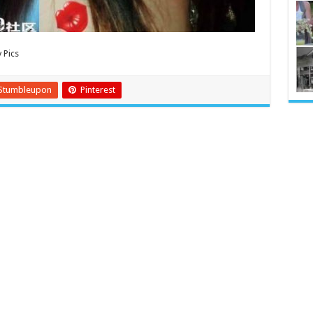
 Pics
Stumbleupon
Pinterest