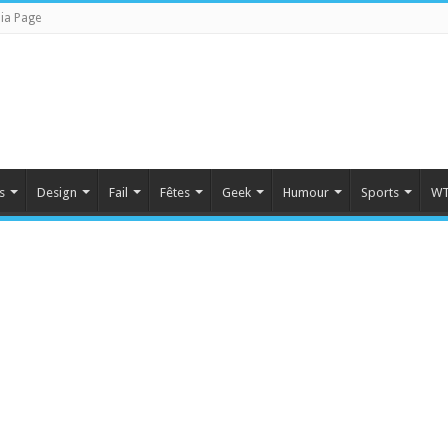
ia Page
s
Design
Fail
Fêtes
Geek
Humour
Sports
WT