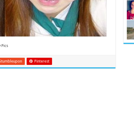
 Pics
Stumbleupon
Pinterest