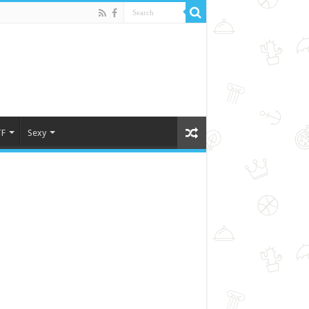
F
Sexy