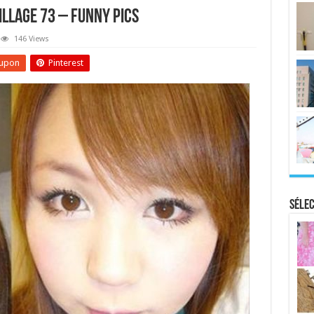
illage 73 – Funny Pics
146 Views
upon
Pinterest
Sélec