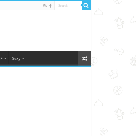
F
Sexy