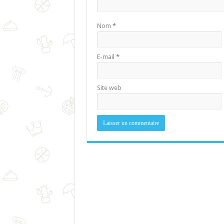
Nom
*
E-mail
*
Site web