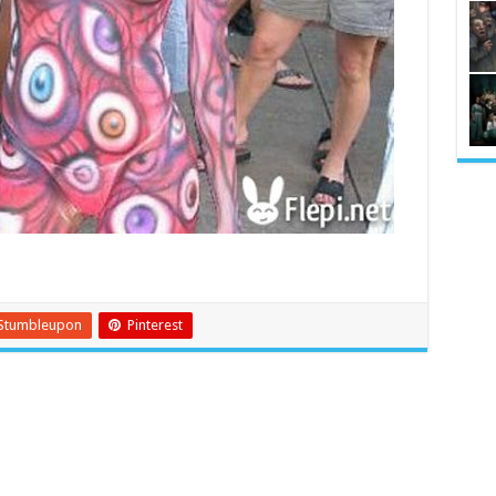
Stumbleupon
Pinterest