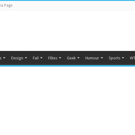
ia Page
s
Design
Fail
Fêtes
Geek
Humour
Sports
WT