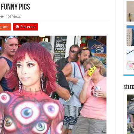
 Funny Pics
103 Views
upon
Pinterest
Sélec