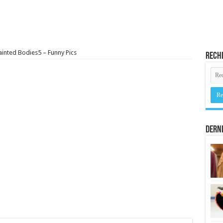
ainted Bodies5 – Funny Pics
Rech
Derni