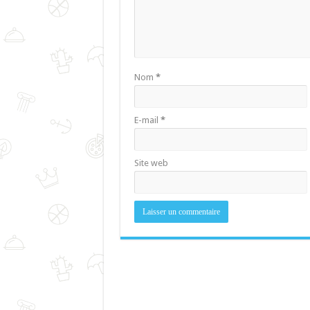
Nom
*
E-mail
*
Site web