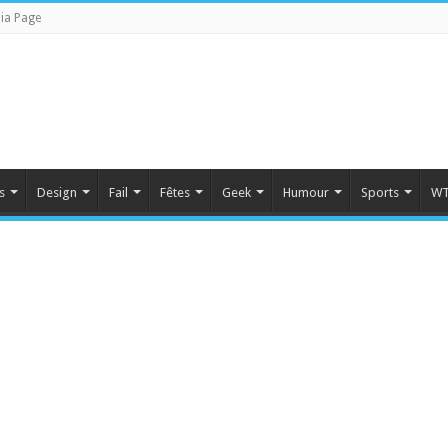
ia Page
s
Design
Fail
Fêtes
Geek
Humour
Sports
WT