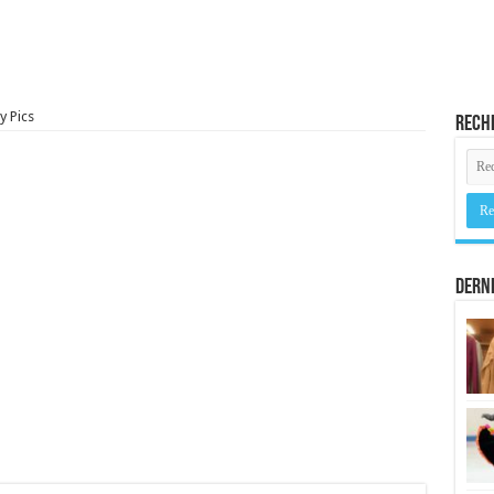
y Pics
Rech
Derni