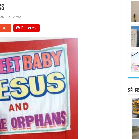
cs
122 Views
upon
Pinterest
Sélec