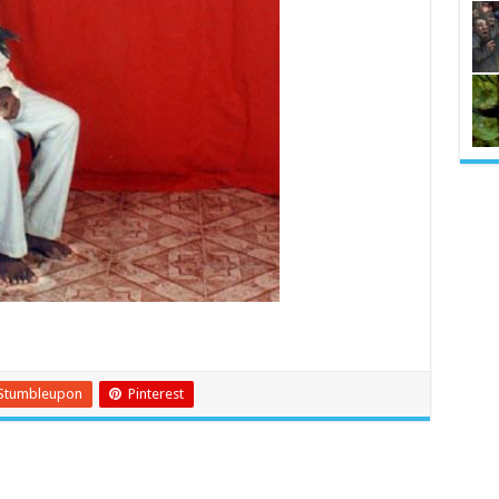
Stumbleupon
Pinterest