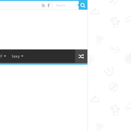
F
Sexy