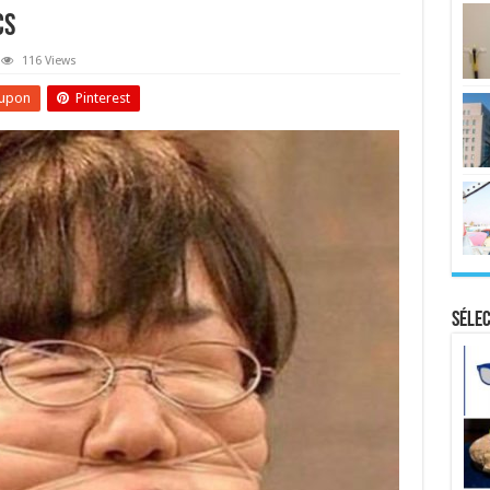
cs
116 Views
upon
Pinterest
Sélec