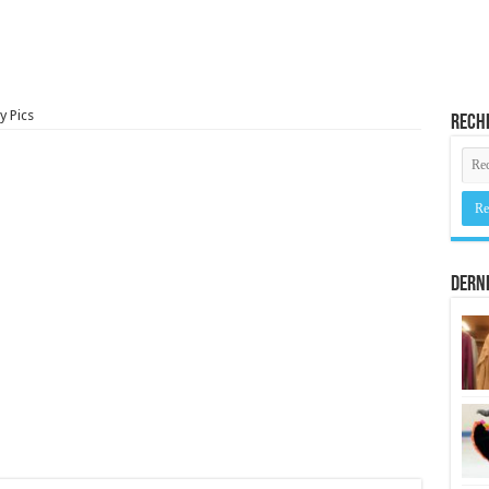
y Pics
Rech
Derni