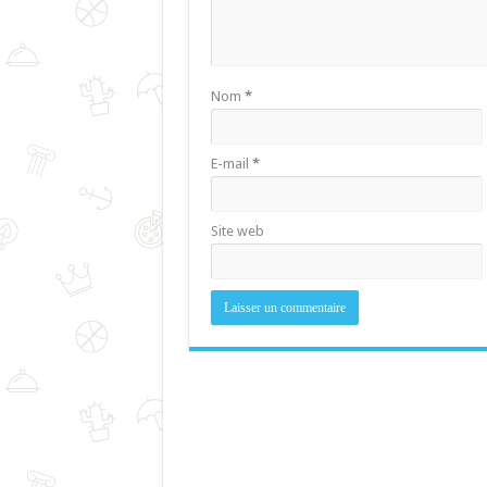
Nom
*
E-mail
*
Site web