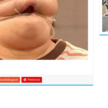
Stumbleupon
Pinterest