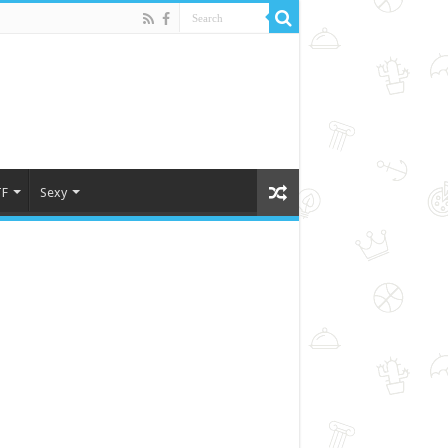
F
Sexy