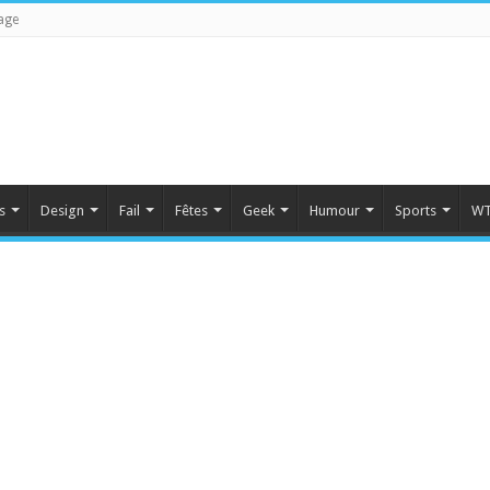
age
s
Design
Fail
Fêtes
Geek
Humour
Sports
WT