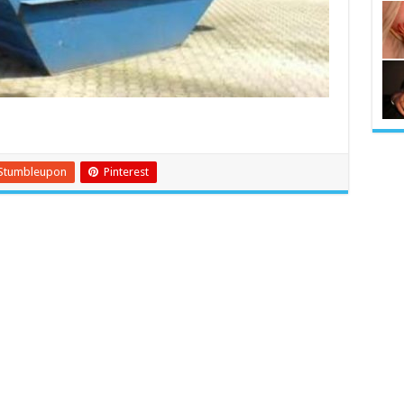
Stumbleupon
Pinterest