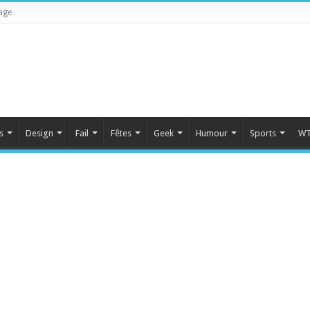
age
s
Design
Fail
Fêtes
Geek
Humour
Sports
WT