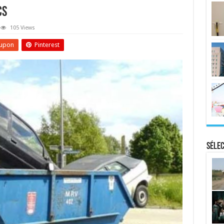
cs
105 Views
upon
Pinterest
Sélec