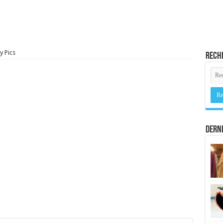
y Pics
Rech
Derni