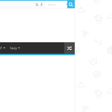
F
Sexy