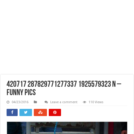
420717 287829771277337 1925579323 N –
Funny Pics
04/23/2016
Leave a comment
110 Views