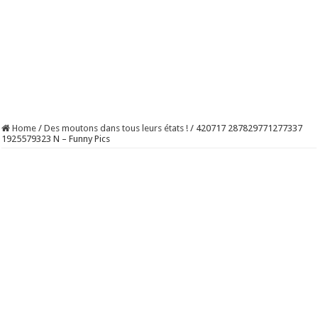
Home
/
Des moutons dans tous leurs états !
/
420717 287829771277337
1925579323 N – Funny Pics