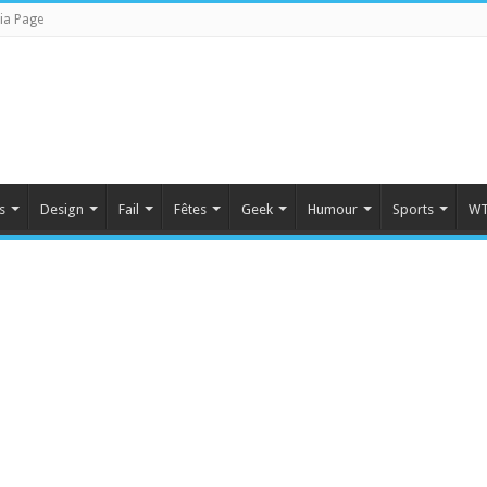
ia Page
s
Design
Fail
Fêtes
Geek
Humour
Sports
WT