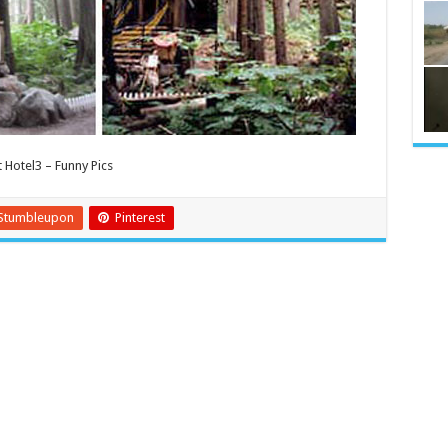
 Hotel3 – Funny Pics
Stumbleupon
Pinterest