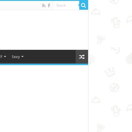
F
Sexy