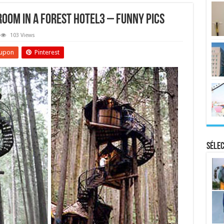
Room In A Forest Hotel3 – Funny Pics
103 Views
upon
Pinterest
Sélec