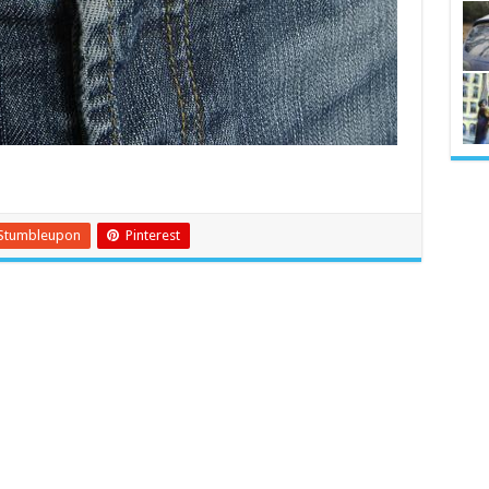
Stumbleupon
Pinterest