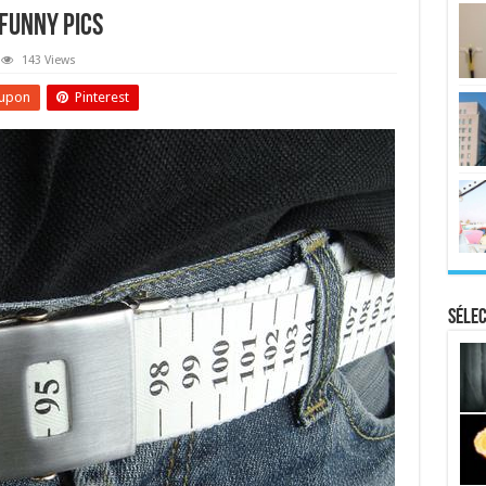
 Funny Pics
143 Views
upon
Pinterest
Sélec