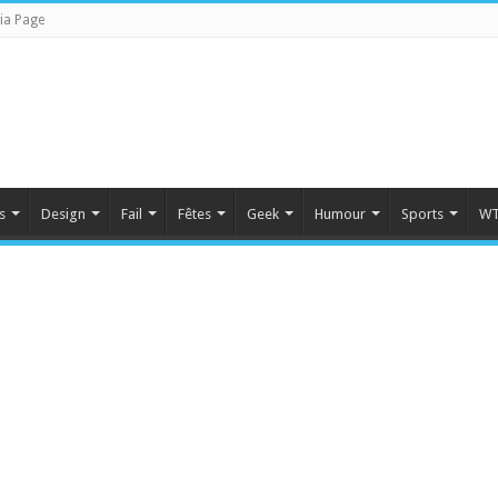
ia Page
s
Design
Fail
Fêtes
Geek
Humour
Sports
WT