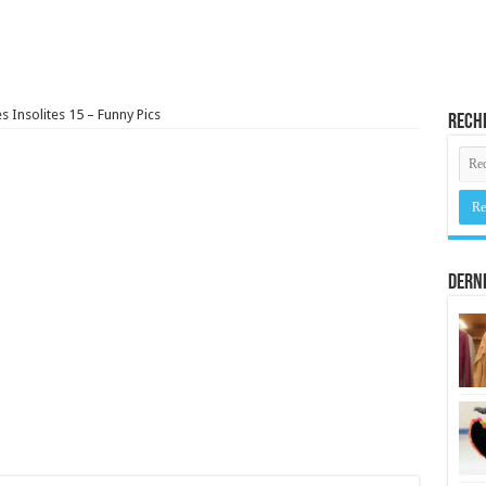
es Insolites 15 – Funny Pics
Rech
Derni