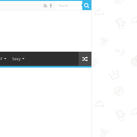
F
Sexy