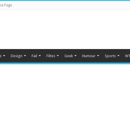
ia Page
s
Design
Fail
Fêtes
Geek
Humour
Sports
WT