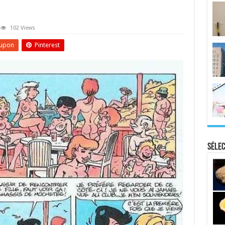
102 Views
upon
Pinterest
Sélec