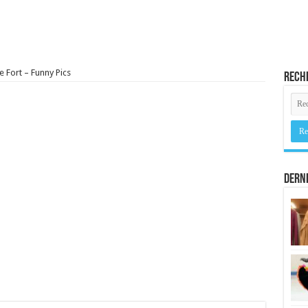
e Fort – Funny Pics
Rech
Derni