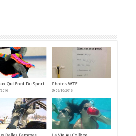
ux Qui Font Du Sport
Photos WTF
/2016
05/10/2016
lus Belles Femmes
La Vie Au Collège