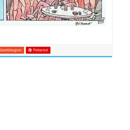
Stumbleupon
Pinterest