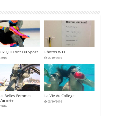
ux Qui Font Du Sport
Photos WTF
/2016
05/10/2016
lus Belles Femmes
La Vie Au Collège
L'armée
05/10/2016
/2016