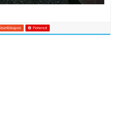
Stumbleupon
Pinterest