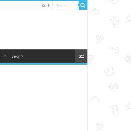
F
Sexy