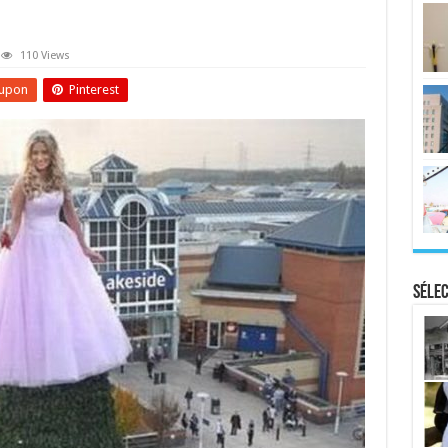
110 Views
upon
Pinterest
Sélec