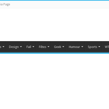
ia Page
s
Design
Fail
Fêtes
Geek
Humour
Sports
WT