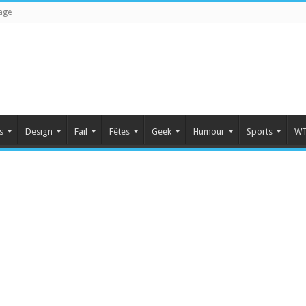
age
s
Design
Fail
Fêtes
Geek
Humour
Sports
WT