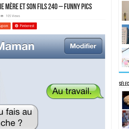
e Mère Et Son Fils 240 – Funny Pics
105 Views
upon
Pinterest
Sélec