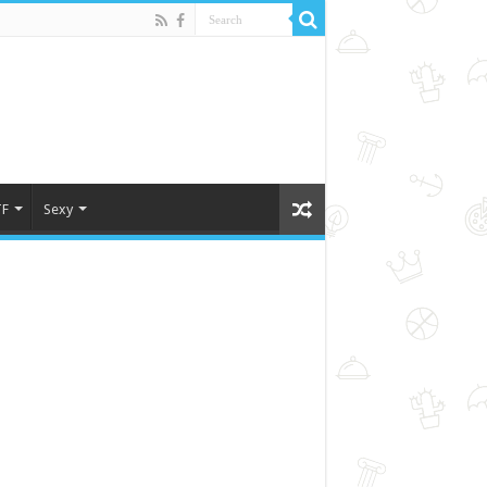
F
Sexy