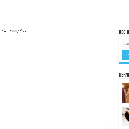
– 42 – Funny Pics
Rech
Derni