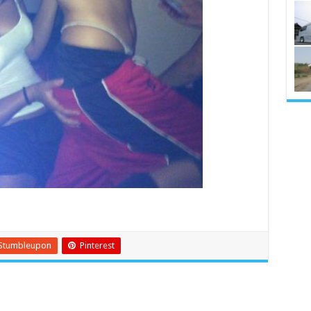
Stumbleupon
Pinterest