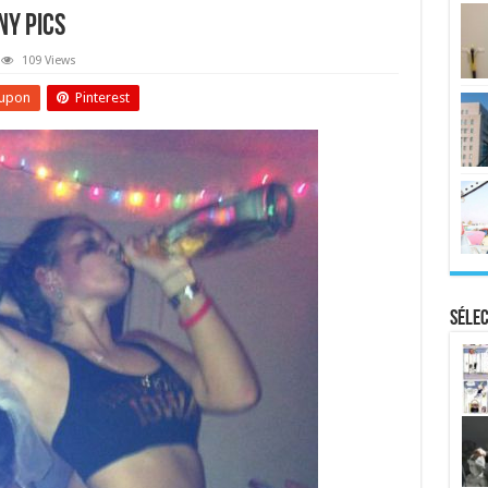
ny Pics
109 Views
upon
Pinterest
Sélec