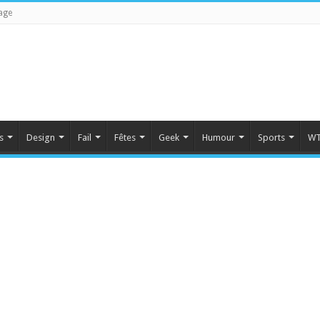
age
s
Design
Fail
Fêtes
Geek
Humour
Sports
WT