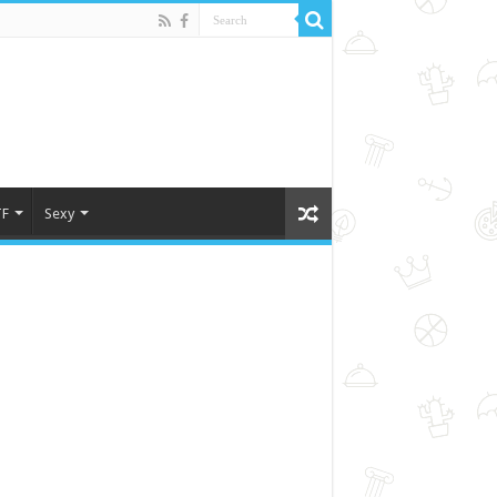
F
Sexy