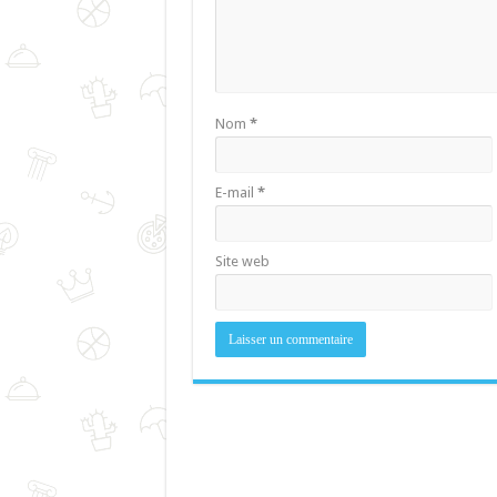
Nom
*
E-mail
*
Site web