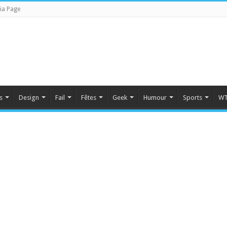
ia Page
s
Design
Fail
Fêtes
Geek
Humour
Sports
WT