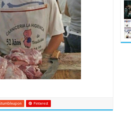
Stumbleupon
Pinterest