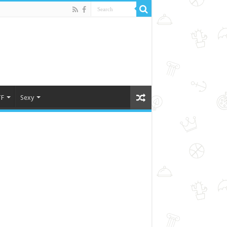
F
Sexy