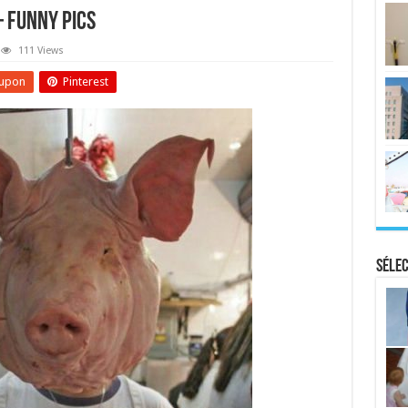
 Funny Pics
111 Views
upon
Pinterest
Sélec