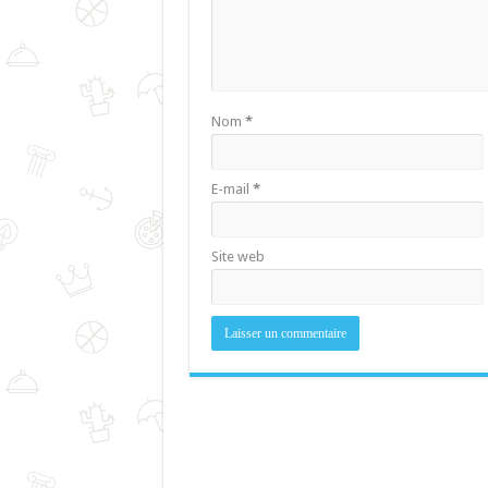
Nom
*
E-mail
*
Site web