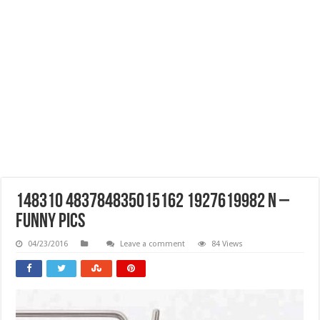
148310 483784835015162 1927619982 N –
Funny Pics
04/23/2016
Leave a comment
84 Views