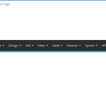
ia Page
s
Design
Fail
Fêtes
Geek
Humour
Sports
WT