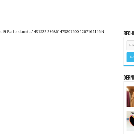
 Et Parfois Limite
/
431582 295861473807500 1267164146 N –
Rech
Derni