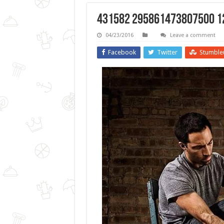
431582 295861473807500 12
04/23/2016
Leave a comment
Facebook
Twitter
Stumble