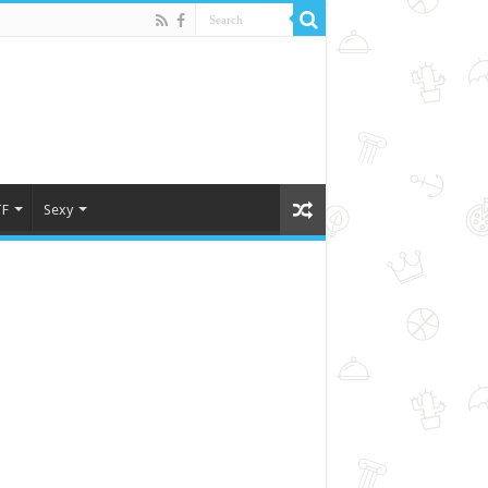
F
Sexy