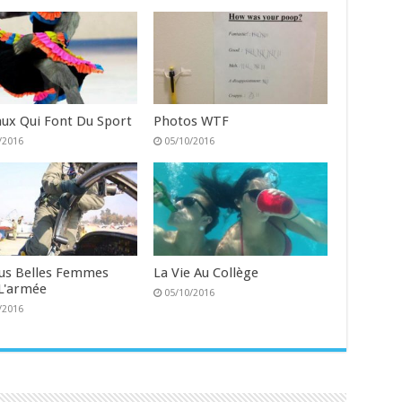
ux Qui Font Du Sport
Photos WTF
/2016
05/10/2016
lus Belles Femmes
La Vie Au Collège
L'armée
05/10/2016
/2016