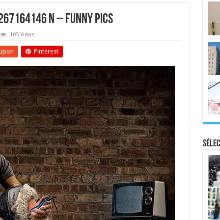
67164146 N – Funny Pics
105 Views
upon
Pinterest
Sélec