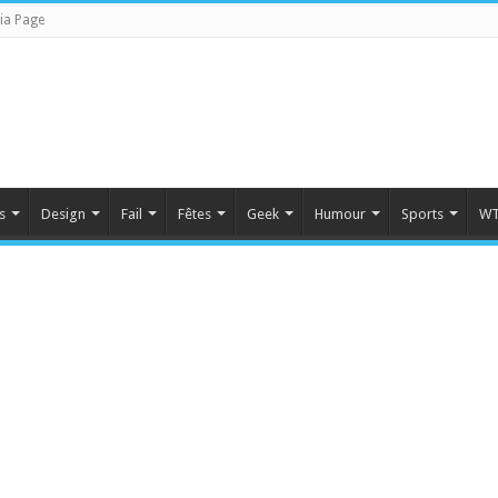
ia Page
s
Design
Fail
Fêtes
Geek
Humour
Sports
WT