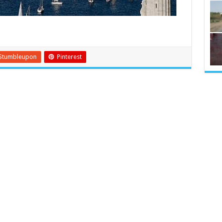
Stumbleupon
Pinterest