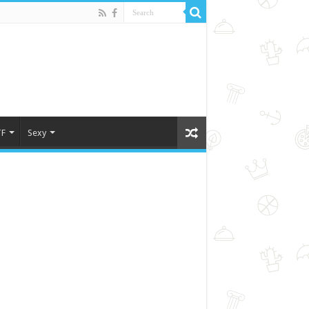
F
Sexy