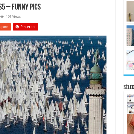
5 – Funny Pics
101 Views
upon
Pinterest
Sélec