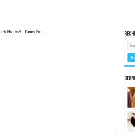
rk Photos5 – Funny Pics
Rech
Derni