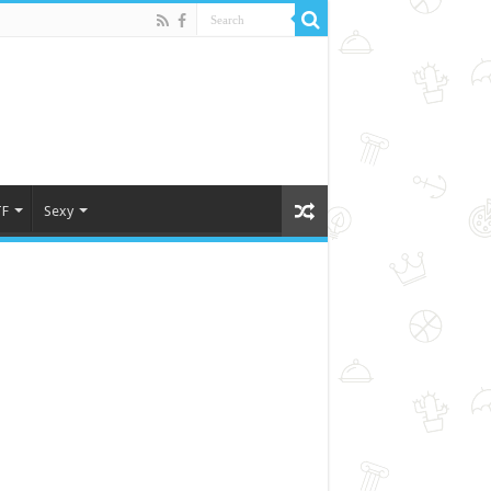
F
Sexy