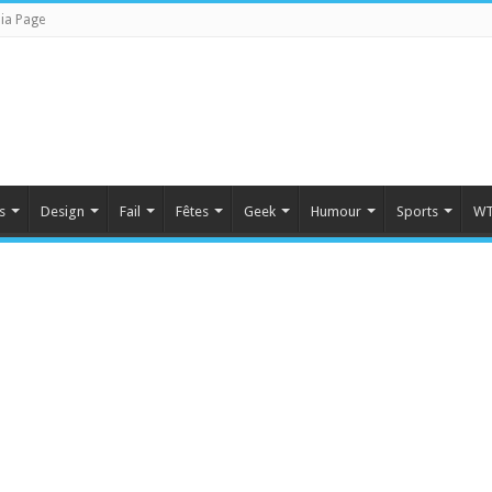
ia Page
s
Design
Fail
Fêtes
Geek
Humour
Sports
WT