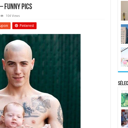
 – Funny Pics
104 Views
upon
Pinterest
Sélec