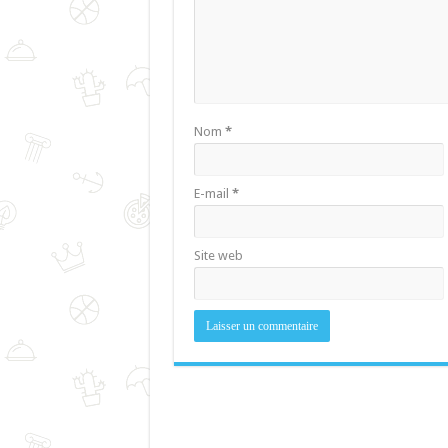
Nom
*
E-mail
*
Site web