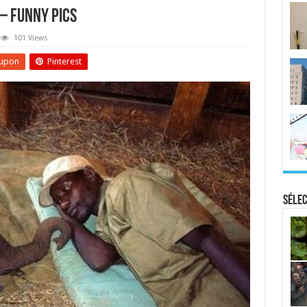
 – Funny Pics
101 Views
upon
Pinterest
Sélec