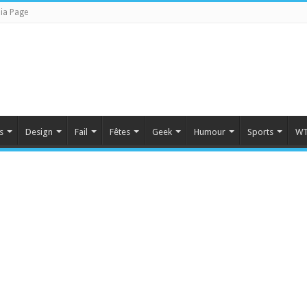
ia Page
s
Design
Fail
Fêtes
Geek
Humour
Sports
WT