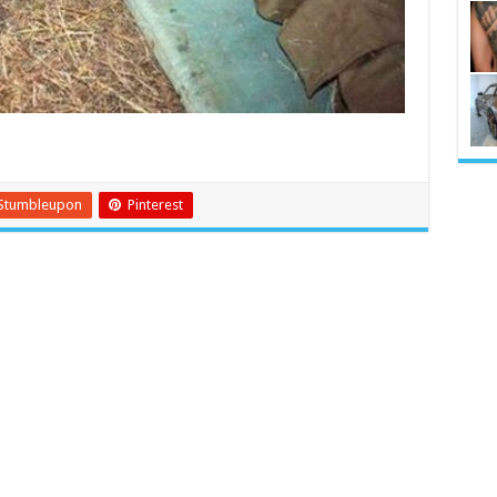
Stumbleupon
Pinterest