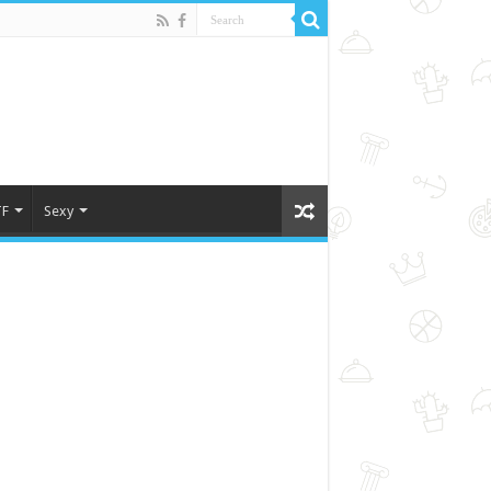
F
Sexy