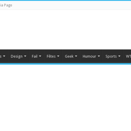
ia Page
s
Design
Fail
Fêtes
Geek
Humour
Sports
WT