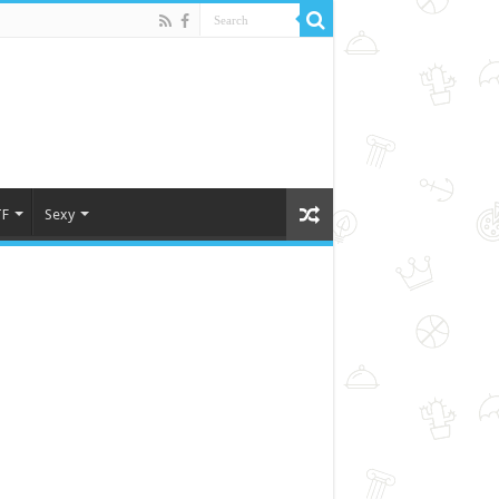
F
Sexy