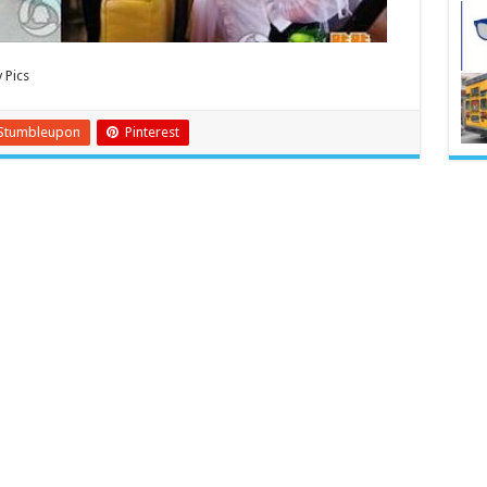
 Pics
Stumbleupon
Pinterest