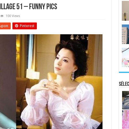
illage 51 – Funny Pics
100 Views
upon
Pinterest
Sélec