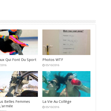
ux Qui Font Du Sport
Photos WTF
/2016
05/10/2016
lus Belles Femmes
La Vie Au Collège
L'armée
05/10/2016