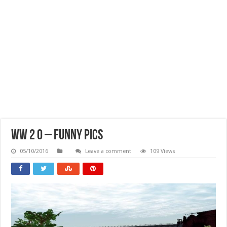
Ww 2 O – Funny Pics
05/10/2016
Leave a comment
109 Views