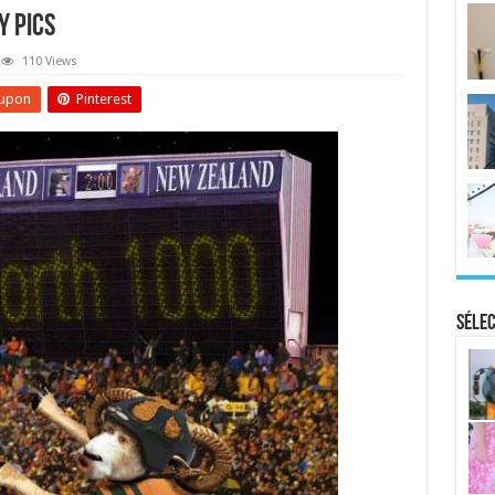
y Pics
110 Views
upon
Pinterest
Sélec