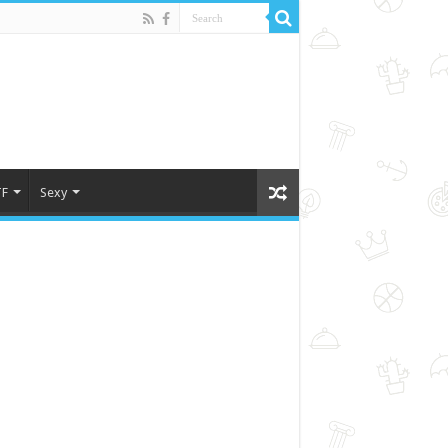
F
Sexy