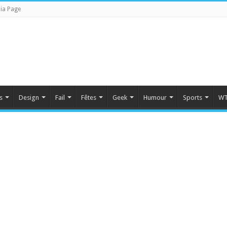
ia Page
s
Design
Fail
Fêtes
Geek
Humour
Sports
WT