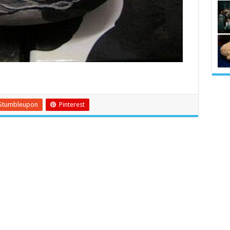
Stumbleupon
Pinterest