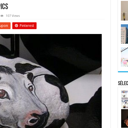
ics
107 Views
upon
Pinterest
Sélec