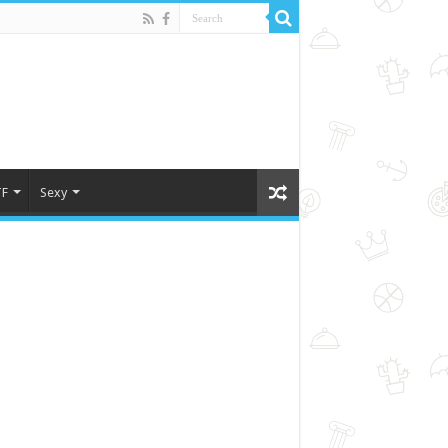
F
Sexy