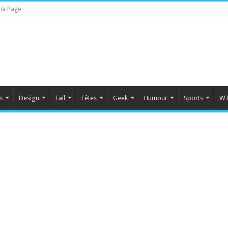
ia Page
s
Design
Fail
Fêtes
Geek
Humour
Sports
WT