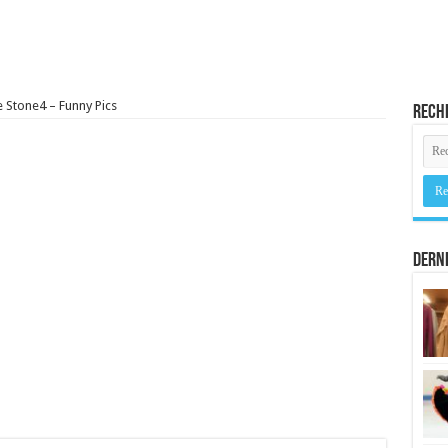
e Stone4 – Funny Pics
Rech
Derni